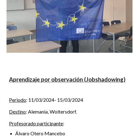
Aprendizaje por observación (Jobshadowing)
Periodo
:
11
/0
3
/2024- 1
5
/0
3
/202
4
Destino
: Alemania, Woltersdorf.
Profesorado participante
:
Álvaro Otero Mancebo